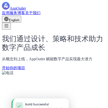
AppOutlet
应用
服务
博客
关于我们
English
我们通过设计、策略和技术助力
数字产品成长
从概念到上线，AppOutlet 赋能数字产品实现最大潜力
开始你的项目