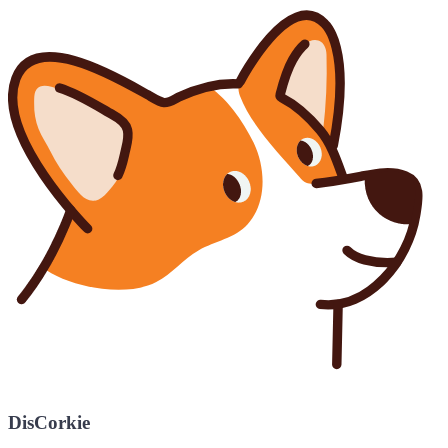
DisCorkie